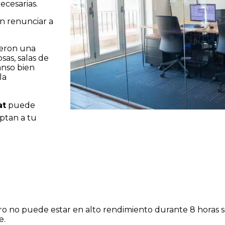
ecesarias.
in renunciar a
ieron una
sas, salas de
anso bien
la
at
puede
ptan a tu
bro no puede estar en alto rendimiento durante 8 horas
e.