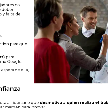
jadores no
ue deben
 y falta de
s.
otion para que
ts)
para
omo Google.
espera de ella,
nfianza
ta al líder, sino que
desmotiva a quien realiza el tra
ejar margen para innovar.