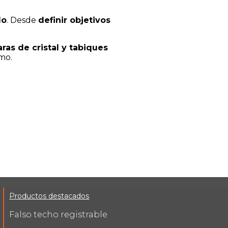
do
. Desde
definir objetivos
as de cristal y tabiques
mo.
Productos destacados
Falso techo registrable