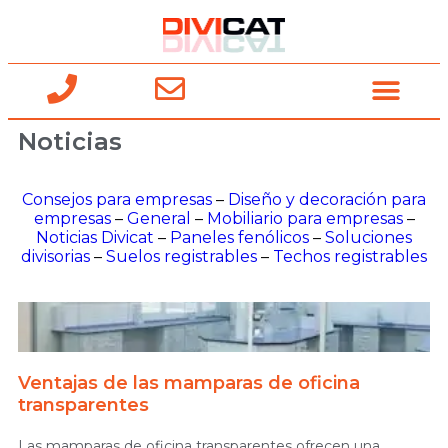
Noticias
Consejos para empresas
–
Diseño y decoración para
empresas
–
General
–
Mobiliario para empresas
–
Noticias Divicat
–
Paneles fenólicos
–
Soluciones
divisorias
–
Suelos registrables
–
Techos registrables
Ventajas de las mamparas de oficina
transparentes
Las mamparas de oficina transparentes ofrecen una