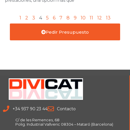
prestaciones, una opción más que
1
2
3
4
5
6
7
8
9
10
11
12
13
Pedir Presupuesto
+34 937 90 23 44
Contacto
C/ de les Remences, 68
Polig. Industrial Vallveric 08304 – Mataró (Barcelona)