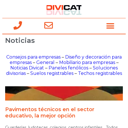
Noticias
Consejos para empresas
–
Diseño y decoración para
empresas
–
General
–
Mobiliario para empresas
–
Noticias Divicat
–
Paneles fenólicos
–
Soluciones
divisorias
–
Suelos registrables
–
Techos registrables
Pavimentos técnicos en el sector
educativo, la mejor opción
Guarderías, ludotecas, colegios, centros infantiles… Todos